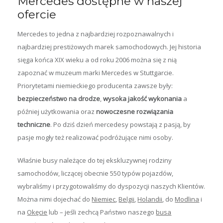
Mercedes dostępne w naszej
ofercie
Mercedes to jedna z najbardziej rozpoznawalnych i
najbardziej prestiżowych marek samochodowych. Jej historia
sięga końca XIX wieku a od roku 2006 można się z nią
zapoznać w muzeum marki Mercedes w Stuttgarcie.
Priorytetami niemieckiego producenta zawsze były:
bezpieczeństwo na drodze
,
wysoka jakość wykonania
a
później użytkowania oraz
nowoczesne rozwiązania
techniczne
. Po dziś dzień mercedesy powstają z pasją, by
pasje mogły też realizować podróżujące nimi osoby.
Właśnie busy należące do tej ekskluzywnej rodziny
samochodów, liczącej obecnie 550 typów pojazdów,
wybraliśmy i przygotowaliśmy do dyspozycji naszych Klientów.
Można nimi dojechać do
Niemiec
,
Belgii
,
Holandii
, do
Modlina
i
na
Okęcie
lub – jeśli zechcą Państwo naszego
busa