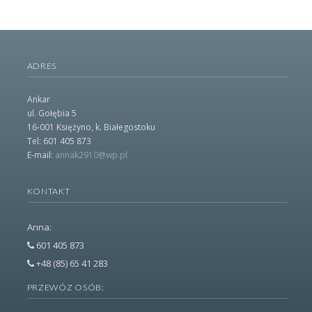
ADRES
Ankar
ul. Gołębia 5
16-001
Księżyno
, k. Białegostoku
Tel:
601 405 873
E-mail:
annak2910@wp.pl
KONTAKT
Anna:
601 405 873
+48 (85) 65 41 283
PRZEWÓZ OSÓB: